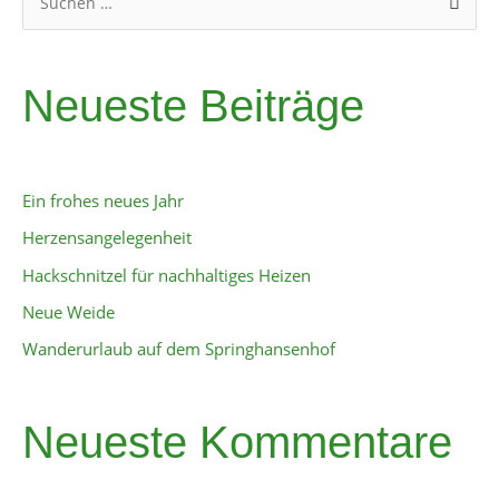
S
u
c
Neueste Beiträge
h
e
n
n
Ein frohes neues Jahr
a
Herzensangelegenheit
c
Hackschnitzel für nachhaltiges Heizen
h
:
Neue Weide
Wanderurlaub auf dem Springhansenhof
Neueste Kommentare