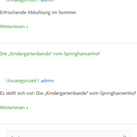
Erfrischende Abkühlung im Sommer
Weiterlesen »
Die
Die „Kindergartenbande“ vom Springhansenhof
„Kindergartenbande“
vom
Springhansenhof
Uncategorized
/
admin
Es stellt sich vor: Die „Kindergartenbande“ vom Springhansenhof
Weiterlesen »