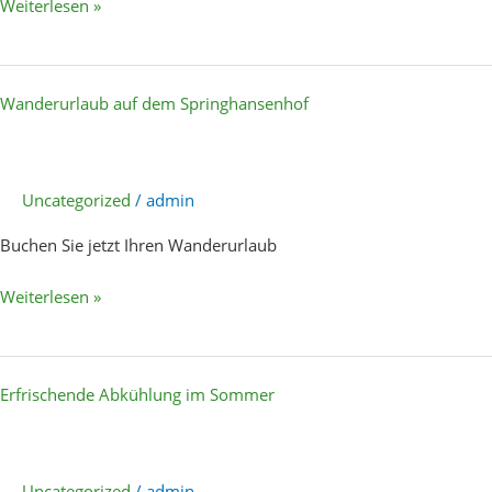
Weiterlesen »
Wanderurlaub
Wanderurlaub auf dem Springhansenhof
auf
dem
Springhansenhof
Uncategorized
/
admin
Buchen Sie jetzt Ihren Wanderurlaub
Weiterlesen »
Erfrischende
Erfrischende Abkühlung im Sommer
Abkühlung
im
Sommer
Uncategorized
/
admin