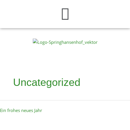
Menü
Zum
Inhalt
springen
Uncategorized
Ein
Ein frohes neues Jahr
frohes
neues
Jahr